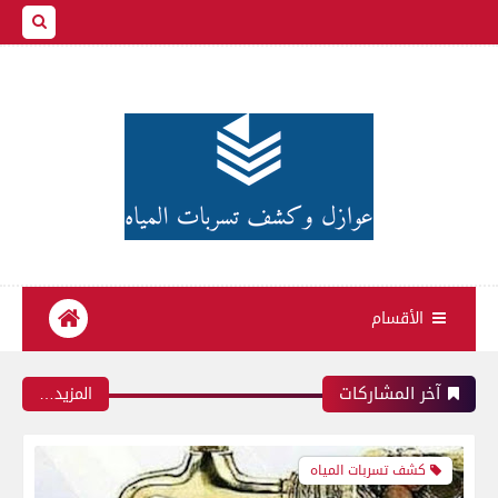
الأقسام
آخر المشاركات
‏المزيد…
كشف تسربات المياه