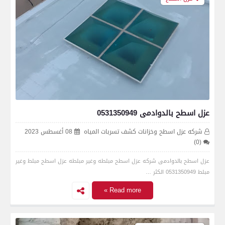
عزل اسطح بالدوادمى 0531350949
شركه عزل اسطح وخزانات كشف تسربات المياه
08 أغسطس 2023
(0)
عزل اسطح بالدوادمى شركه عزل اسطح مبلطه وغير مبلطه عزل اسطح مبلط وغير
مبلط 0531350949 الكثر …
Read more »