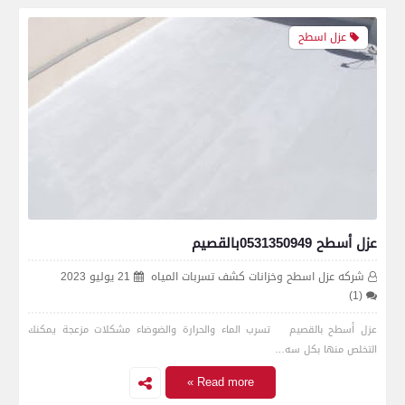
عزل اسطح
عزل أسطح 0531350949بالقصيم
شركه عزل اسطح وخزانات كشف تسربات المياه
21 يوليو 2023
(1)
عزل أسطح بالقصيم تسرب الماء والحرارة والضوضاء مشكلات مزعجة يمكنك
التخلص منها بكل سه…
Read more »